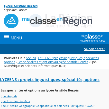
Panneau de gestion des cookies
Lycée Aristide Bergès
Menu de la rubrique
Contenu
Seyssinet-Pariset
MENU
Se connecter
Vous êtes ici :
Accueil
›
LYCEENS : projets linguistiques, spécialités,
options
›
Les spécialités et options au lycée Aristide Bergès
›
Spé.
Numérique et Sciences Informatiques (NSI)
LYCEENS : projets linguistiques, spécialités, options
Les spécialités et options au lycée Aristide Bergès
Spé. Anglais
Spé. Histoire des Arts
Spé. Histoire Géographie Géopolitique et Sciences Politiques (HGGSP)