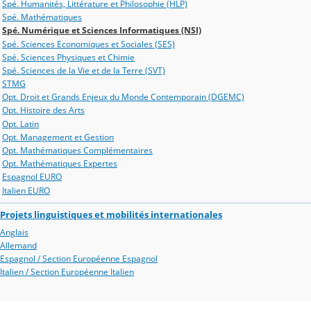
Spé. Humanités, Littérature et Philosophie (HLP)
Spé. Mathématiques
Spé. Numérique et Sciences Informatiques (NSI)
Spé. Sciences Economiques et Sociales (SES)
Spé. Sciences Physiques et Chimie
Spé. Sciences de la Vie et de la Terre (SVT)
STMG
Opt. Droit et Grands Enjeux du Monde Contemporain (DGEMC)
Opt. Histoire des Arts
Opt. Latin
Opt. Management et Gestion
Opt. Mathématiques Complémentaires
Opt. Mathématiques Expertes
Espagnol EURO
Italien EURO
Projets linguistiques et mobilités internationales
Anglais
Allemand
Espagnol / Section Européenne Espagnol
Italien / Section Européenne Italien