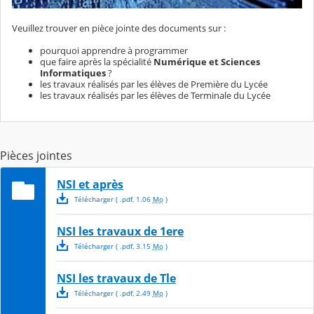
Veuillez trouver en pièce jointe des documents sur :
pourquoi apprendre à programmer
que faire après la spécialité
Numérique et Sciences
Informatiques
?
les travaux réalisés par les élèves de Première du Lycée
les travaux réalisés par les élèves de Terminale du Lycée
Pièces jointes
NSI et après
Télécharger
( .
pdf
,
1.06
Mo
)
NSI les travaux de 1ere
Télécharger
( .
pdf
,
3.15
Mo
)
NSI les travaux de Tle
Télécharger
( .
pdf
,
2.49
Mo
)