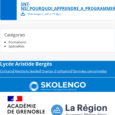
SNT-
NSI_POURQUOI_APPRENDRE_A_PROGRAMMER
Télécharger
( .
pdf
,
2.79
Mo
)
Catégories
Formations
Spécialités
Lycée Aristide Bergès
Contacts
Mentions légales
Chartes d'utilisation
Données personnelles