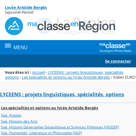
Panneau de gestion des cookies
Lycée Aristide Bergès
Menu de la rubrique
Contenu
Seyssinet-Pariset
MENU
Se connecter
Vous êtes ici :
Accueil
›
LYCEENS : projets linguistiques, spécialités,
options
›
Les spécialités et options au lycée Aristide Bergès
›
Italien EURO
LYCEENS : projets linguistiques, spécialités, options
Les spécialités et options au lycée Aristide Bergès
Spé. Anglais
Spé. Histoire des Arts
Spé. Histoire Géographie Géopolitique et Sciences Politiques (HGGSP)
Spé. Humanités, Littérature et Philosophie (HLP)