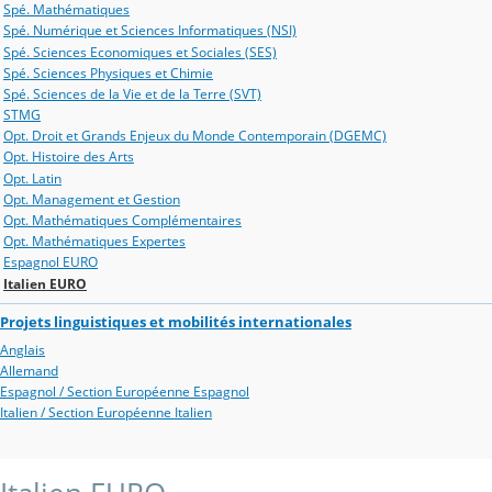
Spé. Mathématiques
Spé. Numérique et Sciences Informatiques (NSI)
Spé. Sciences Economiques et Sociales (SES)
Spé. Sciences Physiques et Chimie
Spé. Sciences de la Vie et de la Terre (SVT)
STMG
Opt. Droit et Grands Enjeux du Monde Contemporain (DGEMC)
Opt. Histoire des Arts
Opt. Latin
Opt. Management et Gestion
Opt. Mathématiques Complémentaires
Opt. Mathématiques Expertes
Espagnol EURO
Italien EURO
Projets linguistiques et mobilités internationales
Anglais
Allemand
Espagnol / Section Européenne Espagnol
Italien / Section Européenne Italien