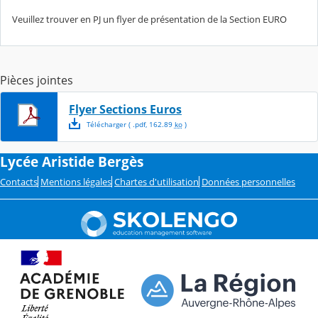
Veuillez trouver en PJ un flyer de présentation de la Section EURO
Pièces jointes
Flyer Sections Euros
Télécharger
( .
pdf
,
162.89
ko
)
Lycée Aristide Bergès
Contacts
Mentions légales
Chartes d'utilisation
Données personnelles