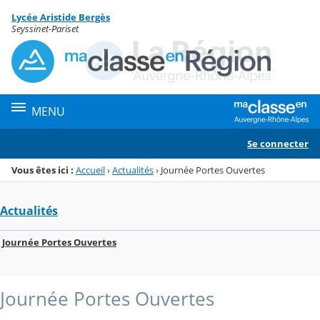
Panneau de gestion des cookies
Lycée Aristide Bergès
Menu de la rubrique
Contenu
Seyssinet-Pariset
MENU
Se connecter
Vous êtes ici :
Accueil
›
Actualités
›
Journée Portes Ouvertes
Actualités
Journée Portes Ouvertes
Journée Portes Ouvertes