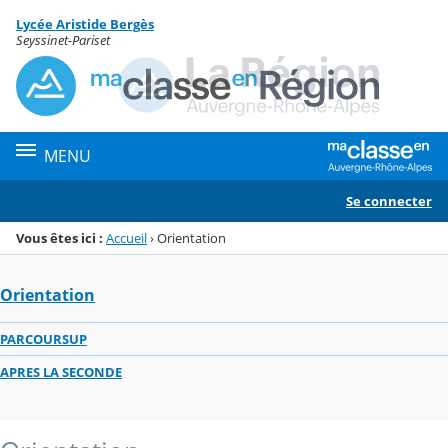
Panneau de gestion des cookies
Lycée Aristide Bergès
Menu de la rubrique
Contenu
Seyssinet-Pariset
MENU
Se connecter
Vous êtes ici :
Accueil
›
Orientation
Orientation
PARCOURSUP
APRES LA SECONDE