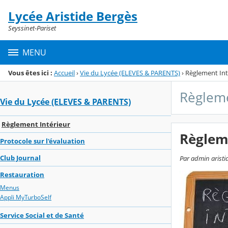
Panneau de gestion des cookies
Lycée Aristide Bergès
Menu de la rubrique
Contenu
Seyssinet-Pariset
MENU
Vous êtes ici :
Accueil
›
Vie du Lycée (ELEVES & PARENTS)
›
Règlement Int
Règleme
Vie du Lycée (ELEVES & PARENTS)
Règlement Intérieur
Règlem
Protocole sur l'évaluation
Club Journal
Par admin aristid
Restauration
Menus
Appli MyTurboSelf
Service Social et de Santé