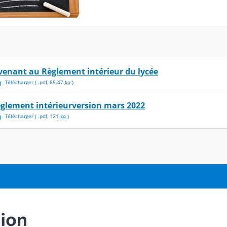
venant au Règlement intérieur du lycée
Télécharger
( .
pdf
,
85.47
ko
)
églement intérieurversion mars 2022
Télécharger
( .
pdf
,
121
ko
)