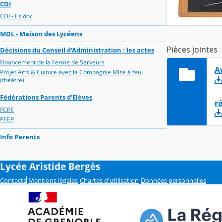
CDI
CDI - Esidoc
MDL - Maison des Lycéens
Pièces jointes
Décisions du Conseil d'Administration : les actes
Financement de la Ferme de Serveurs
A
Projet Arts & Culture avec la Compagnie Mise à feu
(théâtre)
Fédérations Parents d'Elèves
r
FCPE
PEEP
Info Parents
Lycée Aristide Bergès
Contacts
Mentions légales
Chartes d'utilisation
Données personnelles