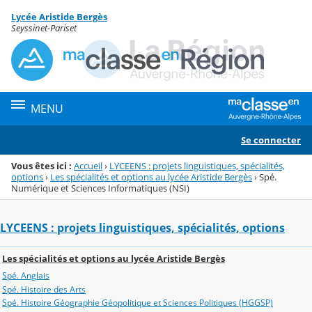
Panneau de gestion des cookies
Lycée Aristide Bergès
Menu de la rubrique
Contenu
Seyssinet-Pariset
MENU
Se connecter
Vous êtes ici :
Accueil
›
LYCEENS : projets linguistiques, spécialités,
options
›
Les spécialités et options au lycée Aristide Bergès
›
Spé.
Numérique et Sciences Informatiques (NSI)
LYCEENS : projets linguistiques, spécialités, options
Les spécialités et options au lycée Aristide Bergès
Spé. Anglais
Spé. Histoire des Arts
Spé. Histoire Géographie Géopolitique et Sciences Politiques (HGGSP)