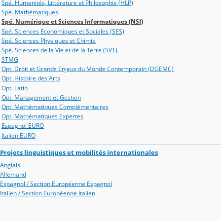
Spé. Humanités, Littérature et Philosophie (HLP)
Spé. Mathématiques
Spé. Numérique et Sciences Informatiques (NSI)
Spé. Sciences Economiques et Sociales (SES)
Spé. Sciences Physiques et Chimie
Spé. Sciences de la Vie et de la Terre (SVT)
STMG
Opt. Droit et Grands Enjeux du Monde Contemporain (DGEMC)
Opt. Histoire des Arts
Opt. Latin
Opt. Management et Gestion
Opt. Mathématiques Complémentaires
Opt. Mathématiques Expertes
Espagnol EURO
Italien EURO
Projets linguistiques et mobilités internationales
Anglais
Allemand
Espagnol / Section Européenne Espagnol
Italien / Section Européenne Italien