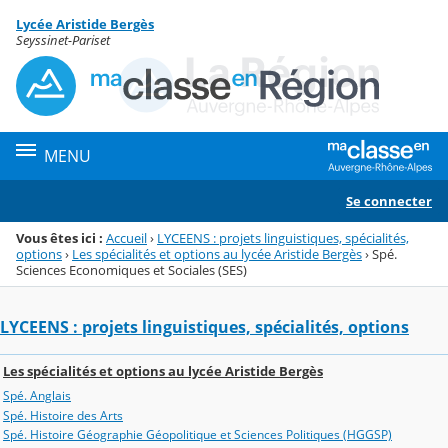
Panneau de gestion des cookies
Lycée Aristide Bergès
Menu de la rubrique
Contenu
Seyssinet-Pariset
MENU
Se connecter
Vous êtes ici :
Accueil
›
LYCEENS : projets linguistiques, spécialités,
options
›
Les spécialités et options au lycée Aristide Bergès
›
Spé.
Sciences Economiques et Sociales (SES)
LYCEENS : projets linguistiques, spécialités, options
Les spécialités et options au lycée Aristide Bergès
Spé. Anglais
Spé. Histoire des Arts
Spé. Histoire Géographie Géopolitique et Sciences Politiques (HGGSP)