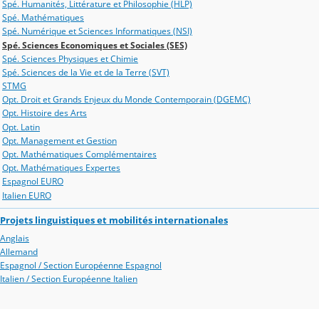
Spé. Humanités, Littérature et Philosophie (HLP)
Spé. Mathématiques
Spé. Numérique et Sciences Informatiques (NSI)
Spé. Sciences Economiques et Sociales (SES)
Spé. Sciences Physiques et Chimie
Spé. Sciences de la Vie et de la Terre (SVT)
STMG
Opt. Droit et Grands Enjeux du Monde Contemporain (DGEMC)
Opt. Histoire des Arts
Opt. Latin
Opt. Management et Gestion
Opt. Mathématiques Complémentaires
Opt. Mathématiques Expertes
Espagnol EURO
Italien EURO
Projets linguistiques et mobilités internationales
Anglais
Allemand
Espagnol / Section Européenne Espagnol
Italien / Section Européenne Italien