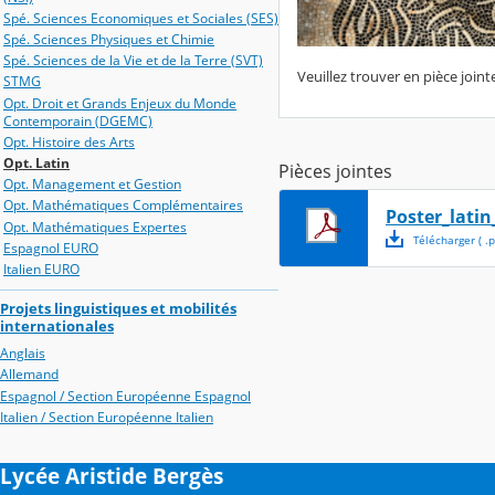
Spé. Sciences Economiques et Sociales (SES)
Spé. Sciences Physiques et Chimie
Spé. Sciences de la Vie et de la Terre (SVT)
Veuillez trouver en pièce join
STMG
Opt. Droit et Grands Enjeux du Monde
Contemporain (DGEMC)
Opt. Histoire des Arts
Opt. Latin
Pièces jointes
Opt. Management et Gestion
Opt. Mathématiques Complémentaires
Poster_latin
Opt. Mathématiques Expertes
Télécharger
( .
p
Espagnol EURO
Italien EURO
Projets linguistiques et mobilités
internationales
Anglais
Allemand
Espagnol / Section Européenne Espagnol
Italien / Section Européenne Italien
Lycée Aristide Bergès