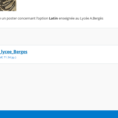
te un poster concernant l'option
Latin
enseignée au Lycée A.Bergès
_lycee_Berges
df
,
71.34
ko
)