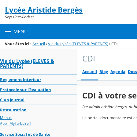
Panneau de gestion des cookies
Lycée Aristide Bergès
Menu de la rubrique
Contenu
Seyssinet-Pariset
MENU
Vous êtes ici :
Accueil
›
Vie du Lycée (ELEVES & PARENTS)
›
CDI
CDI
Vie du Lycée (ELEVES &
PARENTS)
Accueil
Blog
Agenda
Doss
Règlement Intérieur
Protocole sur l'évaluation
CDI à votre se
Club Journal
Par admin aristide-berges, publ
Restauration
Le portail documentaire est ac
Menus
Appli MyTurboSelf
Service Social et de Santé