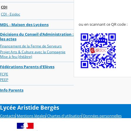
CDI
CDI - Esidoc
ou en scannant ce QR code :
MDL - Maison des Lycéens
Décisions du Conseil d'Administration :
les actes
Financement de la Ferme de Serveurs
Projet Arts & Culture avec la Compagnie
Mise à feu (théâtre)
Fédérations Parents d'Elèves
FCPE
PEEP
Info Parents
Lycée Aristide Bergès
Contacts
Mentions légales
Chartes d'utilisation
Données personnelles