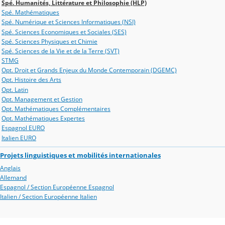
Spé. Humanités, Littérature et Philosophie (HLP)
Spé. Mathématiques
Spé. Numérique et Sciences Informatiques (NSI)
Spé. Sciences Economiques et Sociales (SES)
Spé. Sciences Physiques et Chimie
Spé. Sciences de la Vie et de la Terre (SVT)
STMG
Opt. Droit et Grands Enjeux du Monde Contemporain (DGEMC)
Opt. Histoire des Arts
Opt. Latin
Opt. Management et Gestion
Opt. Mathématiques Complémentaires
Opt. Mathématiques Expertes
Espagnol EURO
Italien EURO
Projets linguistiques et mobilités internationales
Anglais
Allemand
Espagnol / Section Européenne Espagnol
Italien / Section Européenne Italien