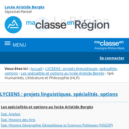
Panneau de gestion des cookies
Lycée Aristide Bergès
Menu de la rubrique
Contenu
Seyssinet-Pariset
MENU
Se connecter
Vous êtes ici :
Accueil
›
LYCEENS : projets linguistiques, spécialités,
options
›
Les spécialités et options au lycée Aristide Bergès
›
Spé.
Humanités, Littérature et Philosophie (HLP)
LYCEENS : projets linguistiques, spécialités, options
Les spécialités et options au lycée Aristide Bergès
Spé. Anglais
Spé. Histoire des Arts
Spé. Histoire Géographie Géopolitique et Sciences Politiques (HGGSP)