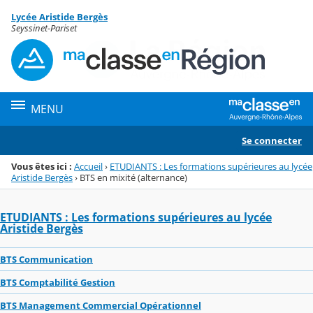
Panneau de gestion des cookies
Lycée Aristide Bergès
Menu de la rubrique
Contenu
Seyssinet-Pariset
MENU
Se connecter
Vous êtes ici :
Accueil
›
ETUDIANTS : Les formations supérieures au lycée
Aristide Bergès
›
BTS en mixité (alternance)
ETUDIANTS : Les formations supérieures au lycée
Aristide Bergès
BTS Communication
BTS Comptabilité Gestion
BTS Management Commercial Opérationnel