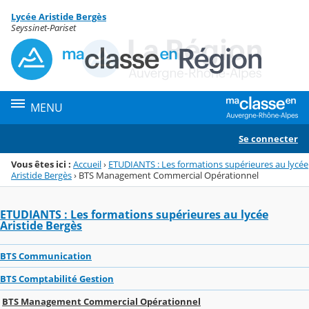
Panneau de gestion des cookies
Lycée Aristide Bergès
Menu de la rubrique
Contenu
Seyssinet-Pariset
MENU
Se connecter
Vous êtes ici :
Accueil
›
ETUDIANTS : Les formations supérieures au lycée
Aristide Bergès
›
BTS Management Commercial Opérationnel
ETUDIANTS : Les formations supérieures au lycée
Aristide Bergès
BTS Communication
BTS Comptabilité Gestion
BTS Management Commercial Opérationnel