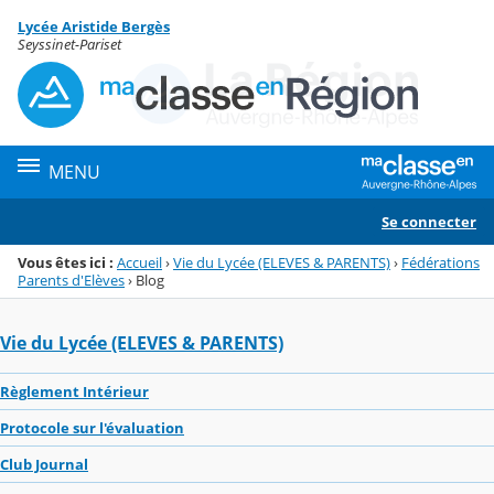
Panneau de gestion des cookies
Lycée Aristide Bergès
Menu de la rubrique
Contenu
Seyssinet-Pariset
MENU
Se connecter
Vous êtes ici :
Accueil
›
Vie du Lycée (ELEVES & PARENTS)
›
Fédérations
Parents d'Elèves
›
Blog
Vie du Lycée (ELEVES & PARENTS)
Règlement Intérieur
Protocole sur l'évaluation
Club Journal