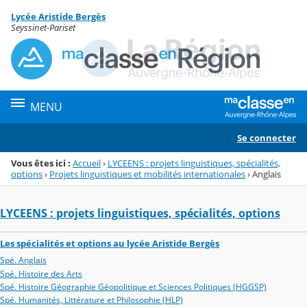
Panneau de gestion des cookies
Lycée Aristide Bergès
Menu de la rubrique
Contenu
Seyssinet-Pariset
MENU
Se connecter
Vous êtes ici :
Accueil
›
LYCEENS : projets linguistiques, spécialités,
options
›
Projets linguistiques et mobilités internationales
›
Anglais
LYCEENS : projets linguistiques, spécialités, options
Les spécialités et options au lycée Aristide Bergès
Spé. Anglais
Spé. Histoire des Arts
Spé. Histoire Géographie Géopolitique et Sciences Politiques (HGGSP)
Spé. Humanités, Littérature et Philosophie (HLP)