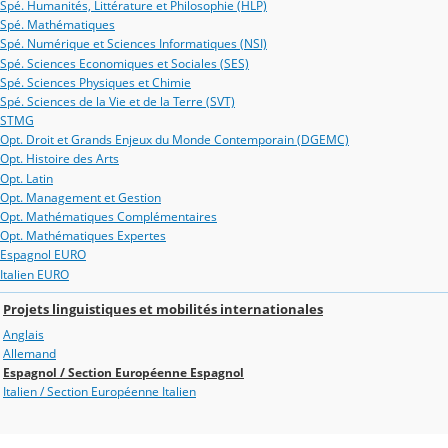
Spé. Humanités, Littérature et Philosophie (HLP)
Spé. Mathématiques
Spé. Numérique et Sciences Informatiques (NSI)
Spé. Sciences Economiques et Sociales (SES)
Spé. Sciences Physiques et Chimie
Spé. Sciences de la Vie et de la Terre (SVT)
STMG
Opt. Droit et Grands Enjeux du Monde Contemporain (DGEMC)
Opt. Histoire des Arts
Opt. Latin
Opt. Management et Gestion
Opt. Mathématiques Complémentaires
Opt. Mathématiques Expertes
Espagnol EURO
Italien EURO
Projets linguistiques et mobilités internationales
Anglais
Allemand
Espagnol / Section Européenne Espagnol
Italien / Section Européenne Italien