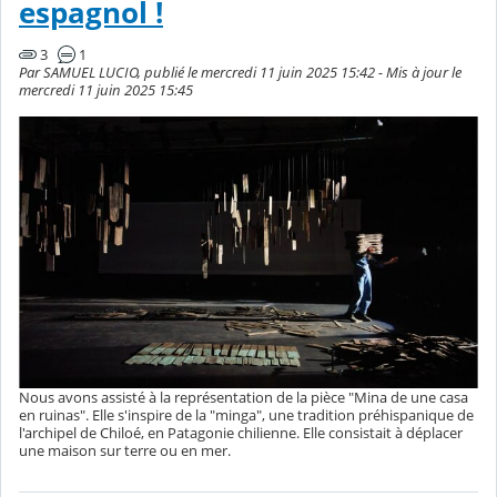
espagnol !
3
1
Par SAMUEL LUCIO, publié le mercredi 11 juin 2025 15:42 - Mis à jour le
mercredi 11 juin 2025 15:45
Nous avons assisté à la représentation de la pièce "Mina de une casa
en ruinas". Elle s'inspire de la "minga", une tradition préhispanique de
l'archipel de Chiloé, en Patagonie chilienne. Elle consistait à déplacer
une maison sur terre ou en mer.