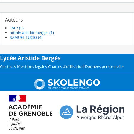
Auteurs
Tous (5)
admin aristide-berges (1)
SAMUEL LUCIO (4)
Lycée Aristide Bergès
Contacts
Mentions légales
Chartes d'utilisation
Données personnelles