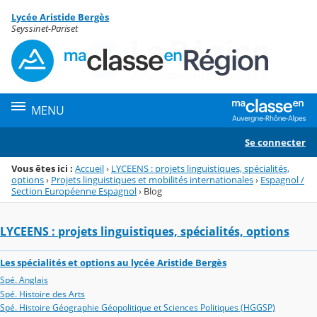
Panneau de gestion des cookies
Lycée Aristide Bergès
Menu de la rubrique
Contenu
Seyssinet-Pariset
MENU
Se connecter
Vous êtes ici :
Accueil
›
LYCEENS : projets linguistiques, spécialités,
options
›
Projets linguistiques et mobilités internationales
›
Espagnol /
Section Européenne Espagnol
›
Blog
LYCEENS : projets linguistiques, spécialités, options
Les spécialités et options au lycée Aristide Bergès
Spé. Anglais
Spé. Histoire des Arts
Spé. Histoire Géographie Géopolitique et Sciences Politiques (HGGSP)