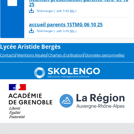
25
Télécharger
( .
pdf
,
3.60
Mo
)
accueil parents 1STMG 06 10 25
Télécharger
( .
pdf
,
3.05
Mo
)
Lycée Aristide Bergès
Contacts
Mentions légales
Chartes d'utilisation
Données personnelles