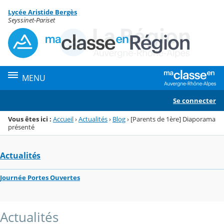
Panneau de gestion des cookies
Lycée Aristide Bergès
Menu de la rubrique
Contenu
Seyssinet-Pariset
MENU
Se connecter
Vous êtes ici :
Accueil
›
Actualités
›
Blog
›
[Parents de 1ère] Diaporama
présenté
Actualités
Journée Portes Ouvertes
Actualités