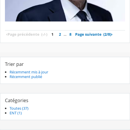
‹
Page précédente
(-/-)
1
2
…
8
Page suivante
(2/8)
›
Trier par
Récemment mis à jour
Récemment publié
Catégories
Toutes (37)
ENT (1)