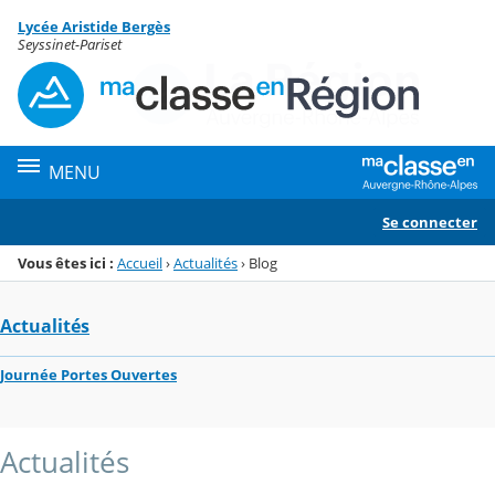
Panneau de gestion des cookies
Lycée Aristide Bergès
Menu de la rubrique
Contenu
Seyssinet-Pariset
MENU
Se connecter
Vous êtes ici :
Accueil
›
Actualités
›
Blog
Actualités
Journée Portes Ouvertes
Actualités