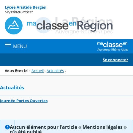
Panneau de gestion des cookies
Lycée Aristide Bergès
Menu de la rubrique
Contenu
Seyssinet-Pariset
MENU
Se connecter
Vous êtes ici :
Accueil
›
Actualités
›
Actualités
Journée Portes Ouvertes
Aucun élément pour l'article « Mentions légales »
n'a été publié.