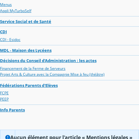
Menus
Appli MyTurboSelf
Service Social et de Santé
CDI
CDI - Esidoc
MDL - Maison des Lycéens
Décisions du Conseil d'Administration : les actes
Financement de la Ferme de Serveurs
Projet Arts & Culture avec la Compagnie Mise à feu (théâtre)
Fédérations Parents d'Elèves
FCPE
PEEP
Info Parents
Aucun élément pour l'article « Mentions légales »