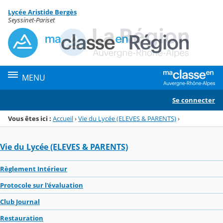
Panneau de gestion des cookies
Lycée Aristide Bergès
Menu de la rubrique
Contenu
Seyssinet-Pariset
MENU
Se connecter
Vous êtes ici :
Accueil
›
Vie du Lycée (ELEVES & PARENTS)
›
Vie du Lycée (ELEVES & PARENTS)
Règlement Intérieur
Protocole sur l'évaluation
Club Journal
Restauration