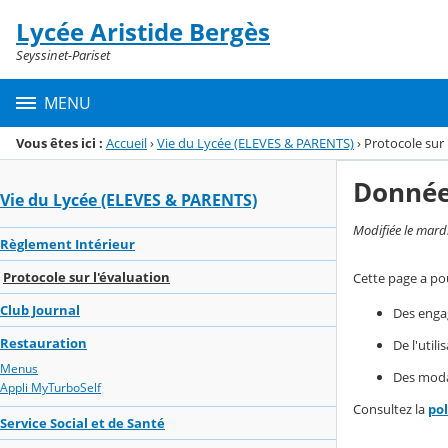
Panneau de gestion des cookies
Lycée Aristide Bergès
Menu de la rubrique
Contenu
Seyssinet-Pariset
MENU
Vous êtes ici :
Accueil
›
Vie du Lycée (ELEVES & PARENTS)
›
Protocole sur 
Donnée
Vie du Lycée (ELEVES & PARENTS)
Modifiée le mard
Règlement Intérieur
Protocole sur l'évaluation
Cette page a pou
Club Journal
Des enga
Restauration
De l'util
Menus
Des modal
Appli MyTurboSelf
Consultez la
po
Service Social et de Santé