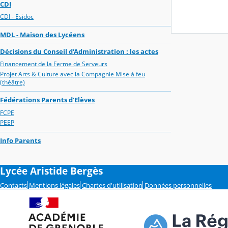
CDI
CDI - Esidoc
MDL - Maison des Lycéens
Décisions du Conseil d'Administration : les actes
Financement de la Ferme de Serveurs
Projet Arts & Culture avec la Compagnie Mise à feu
(théâtre)
Fédérations Parents d'Elèves
FCPE
PEEP
Info Parents
Lycée Aristide Bergès
Contacts
Mentions légales
Chartes d'utilisation
Données personnelles