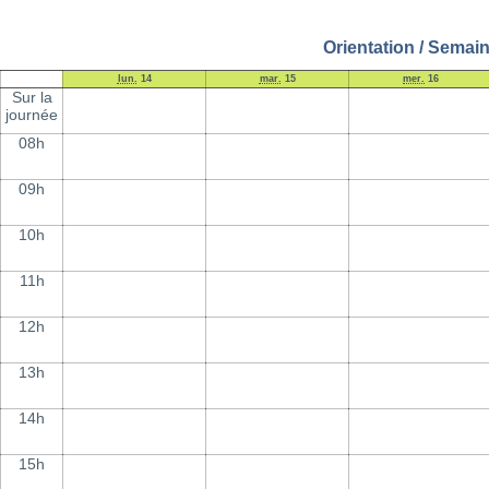
Orientation / Semai
lun.
14
mar.
15
mer.
16
Sur la
journée
08h
09h
10h
11h
12h
13h
14h
15h