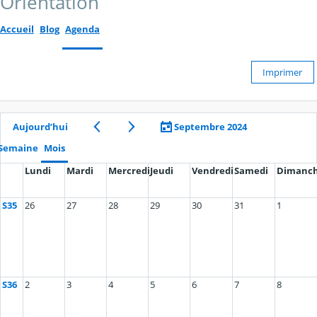
Orientation
Accueil
Blog
Agenda
Imprimer
Aujourd’hui
Septembre 2024
Semaine
Mois
Lundi
Mardi
Mercredi
Jeudi
Vendredi
Samedi
Dimanc
S35
26
27
28
29
30
31
1
S36
2
3
4
5
6
7
8