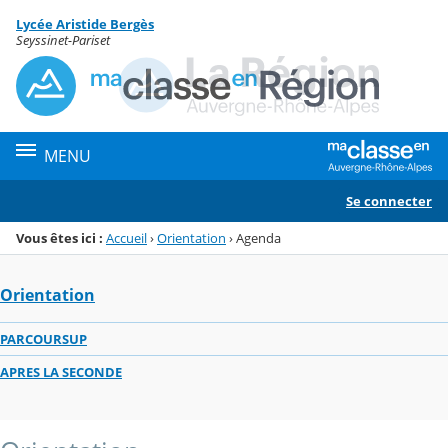
Panneau de gestion des cookies
Lycée Aristide Bergès
Menu de la rubrique
Contenu
Seyssinet-Pariset
MENU
Se connecter
Vous êtes ici :
Accueil
›
Orientation
›
Agenda
Orientation
PARCOURSUP
APRES LA SECONDE