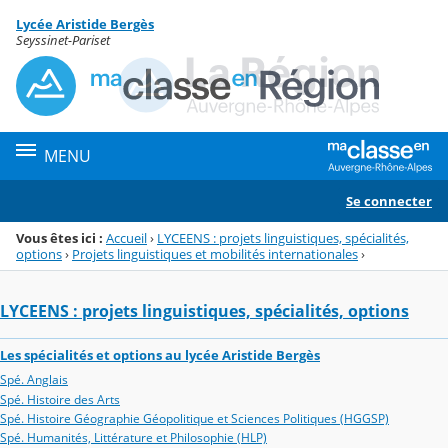
Panneau de gestion des cookies
Lycée Aristide Bergès
Menu de la rubrique
Contenu
Seyssinet-Pariset
MENU
Se connecter
Vous êtes ici :
Accueil
›
LYCEENS : projets linguistiques, spécialités,
options
›
Projets linguistiques et mobilités internationales
›
LYCEENS : projets linguistiques, spécialités, options
Les spécialités et options au lycée Aristide Bergès
Spé. Anglais
Spé. Histoire des Arts
Spé. Histoire Géographie Géopolitique et Sciences Politiques (HGGSP)
Spé. Humanités, Littérature et Philosophie (HLP)