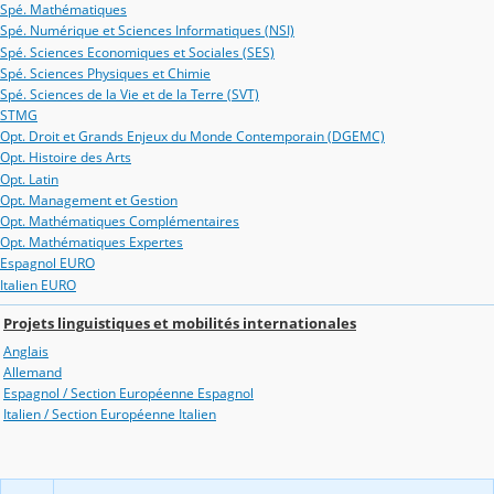
Spé. Mathématiques
Spé. Numérique et Sciences Informatiques (NSI)
Spé. Sciences Economiques et Sociales (SES)
Spé. Sciences Physiques et Chimie
Spé. Sciences de la Vie et de la Terre (SVT)
STMG
Opt. Droit et Grands Enjeux du Monde Contemporain (DGEMC)
Opt. Histoire des Arts
Opt. Latin
Opt. Management et Gestion
Opt. Mathématiques Complémentaires
Opt. Mathématiques Expertes
Espagnol EURO
Italien EURO
Projets linguistiques et mobilités internationales
Anglais
Allemand
Espagnol / Section Européenne Espagnol
Italien / Section Européenne Italien