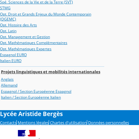
Spé. Sciences de la Vie et de la Terre (SVT)
STMG
Opt. Droit et Grands Enjeux du Monde Contemporain
(DGEMC)
Opt. Histoire des Arts
Opt. Latin
Opt. Management et Gestion
Opt. Mathématiques Complémentaires
Opt. Mathématiques Expertes
Espagnol EURO
Italien EURO
Projets linguistiques et mobilités internationales
Anglais
Allemand
Espagnol / Section Européenne Espagnol
Italien / Section Européenne Italien
Lycée Aristide Bergès
Contacts
Mentions légales
Chartes d'utilisation
Données personnelles