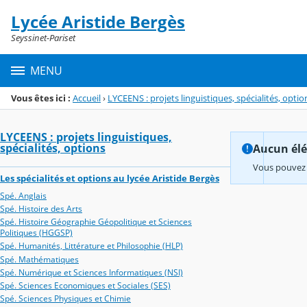
Panneau de gestion des cookies
Lycée Aristide Bergès
Menu de la rubrique
Contenu
Seyssinet-Pariset
MENU
Vous êtes ici :
Accueil
›
LYCEENS : projets linguistiques, spécialités, optio
LYCEENS : projets linguistiques,
spécialités, options
Aucun élém
Vous pouvez 
Les spécialités et options au lycée Aristide Bergès
Spé. Anglais
Spé. Histoire des Arts
Spé. Histoire Géographie Géopolitique et Sciences
Politiques (HGGSP)
Spé. Humanités, Littérature et Philosophie (HLP)
Spé. Mathématiques
Spé. Numérique et Sciences Informatiques (NSI)
Spé. Sciences Economiques et Sociales (SES)
Spé. Sciences Physiques et Chimie