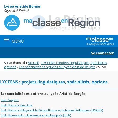
Panneau de gestion des cookies
Lycée Aristide Bergès
Menu de la rubrique
Contenu
Seyssinet-Pariset
MENU
Se connecter
Vous êtes ici :
Accueil
›
LYCEENS : projets linguistiques, spécialités,
options
›
Les spécialités et options au lycée Aristide Bergès
›
STMG
LYCEENS : projets linguistiques, spécialités, options
Les spécialités et options au lycée Aristide Bergès
Spé. Anglais
Spé. Histoire des Arts
Spé. Histoire Géographie Géopolitique et Sciences Politiques (HGGSP)
Spé. Humanités, Littérature et Philosophie (HLP)