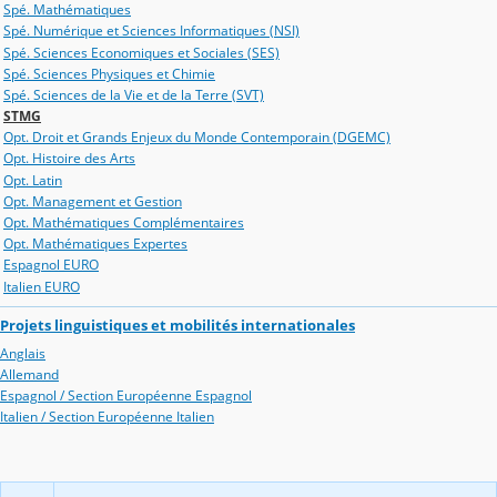
Spé. Mathématiques
Spé. Numérique et Sciences Informatiques (NSI)
Spé. Sciences Economiques et Sociales (SES)
Spé. Sciences Physiques et Chimie
Spé. Sciences de la Vie et de la Terre (SVT)
STMG
Opt. Droit et Grands Enjeux du Monde Contemporain (DGEMC)
Opt. Histoire des Arts
Opt. Latin
Opt. Management et Gestion
Opt. Mathématiques Complémentaires
Opt. Mathématiques Expertes
Espagnol EURO
Italien EURO
Projets linguistiques et mobilités internationales
Anglais
Allemand
Espagnol / Section Européenne Espagnol
Italien / Section Européenne Italien