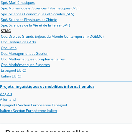
Spé. Mathématiques
Spé. Numérique et Sciences Informatiques (NSI)
Spé. Sciences Economiques et Sociales (SES)
Spé. Sciences Physiques et Chimie
Spé. Sciences de la Vie et de la Terre (SVT)
STMG
Opt. Droit et Grands Enjeux du Monde Contemporain (DGEMC)
Opt. Histoire des Arts
Opt. Latin
Opt. Management et Gestion
Opt. Mathématiques Complémentaires
Opt. Mathématiques Expertes
Espagnol EURO
Italien EURO
Projets linguistiques et mobilités internationales
Anglais
Allemand
Espagnol / Section Européenne Espagnol
Italien / Section Européenne Italien