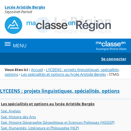
Panneau de gestion des cookies
Lycée Aristide Bergès
Menu de la rubrique
Contenu
Seyssinet-Pariset
MENU
Se connecter
Vous êtes ici :
Accueil
›
LYCEENS : projets linguistiques, spécialités,
options
›
Les spécialités et options au lycée Aristide Bergès
›
STMG
LYCEENS : projets linguistiques, spécialités, options
Les spécialités et options au lycée Aristide Bergès
Spé. Anglais
Spé. Histoire des Arts
Spé. Histoire Géographie Géopolitique et Sciences Politiques (HGGSP)
Spé. Humanités, Littérature et Philosophie (HLP)