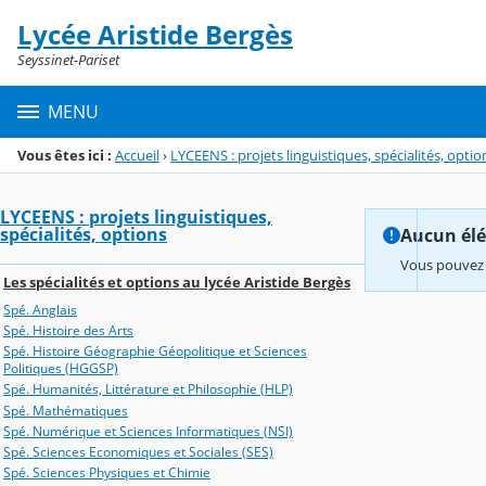
Panneau de gestion des cookies
Lycée Aristide Bergès
Menu de la rubrique
Contenu
Seyssinet-Pariset
MENU
Vous êtes ici :
Accueil
›
LYCEENS : projets linguistiques, spécialités, optio
LYCEENS : projets linguistiques,
spécialités, options
Aucun élém
Vous pouvez 
Les spécialités et options au lycée Aristide Bergès
Spé. Anglais
Spé. Histoire des Arts
Spé. Histoire Géographie Géopolitique et Sciences
Politiques (HGGSP)
Spé. Humanités, Littérature et Philosophie (HLP)
Spé. Mathématiques
Spé. Numérique et Sciences Informatiques (NSI)
Spé. Sciences Economiques et Sociales (SES)
Spé. Sciences Physiques et Chimie