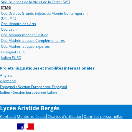
Spé. Sciences de la Vie et de la Terre (SVT)
STMG
Opt. Droit et Grands Enjeux du Monde Contemporain
(DGEMC)
Opt. Histoire des Arts
Opt. Latin
Opt. Management et Gestion
Opt. Mathématiques Complémentaires
Opt. Mathématiques Expertes
Espagnol EURO
Italien EURO
Projets linguistiques et mobilités internationales
Anglais
Allemand
Espagnol / Section Européenne Espagnol
Italien / Section Européenne Italien
Lycée Aristide Bergès
Contacts
Mentions légales
Chartes d'utilisation
Données personnelles