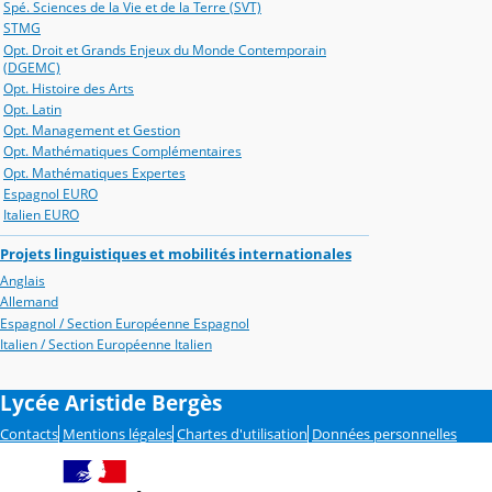
Spé. Sciences de la Vie et de la Terre (SVT)
STMG
Opt. Droit et Grands Enjeux du Monde Contemporain
(DGEMC)
Opt. Histoire des Arts
Opt. Latin
Opt. Management et Gestion
Opt. Mathématiques Complémentaires
Opt. Mathématiques Expertes
Espagnol EURO
Italien EURO
Projets linguistiques et mobilités internationales
Anglais
Allemand
Espagnol / Section Européenne Espagnol
Italien / Section Européenne Italien
Lycée Aristide Bergès
Contacts
Mentions légales
Chartes d'utilisation
Données personnelles